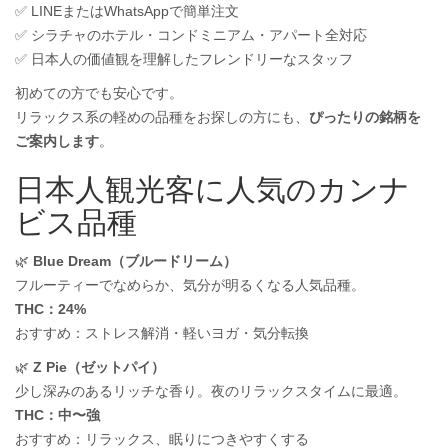
✅ LINEまたはWhatsAppで簡単注文
✅ シラチャのホテル・コンドミニアム・アパート全対応
✅ 日本人の価値観を理解したフレンドリーなスタッフ
初めての方でも安心です。
リラックス系の軽めの品種をお探しの方にも、
ぴったりの銘柄を
ご案内します
。
日本人観光客に人気のカンナ
ビス品種
🌿
Blue Dream（ブルードリーム）
フルーティーでなめらか、気分が明るくなる人気品種。
THC：24%
おすすめ：ストレス解消・軽いヨガ・気分転換
🌿
Z Pie（ゼットパイ）
少し深みのあるリッチな香り。夜のリラックスタイムに最適。
THC：中〜強
おすすめ：リラックス、眠りにつきやすくする