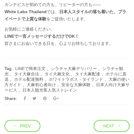
カンナビスが初めての方も、リピーターの方も——
White Labs Thailand
では、
日本人スタイルの落ち着いた、プラ
イベートで上質な体験
をご提供いたします。
お気軽にご連絡ください。
LINEで一言メッセージするだけでOK！
皆さまにお会いできる日を、心よりお待ちしております。
Tag:
LINEで簡単注文
,
シラチャ大麻デリバリー
,
シラチャ観
光
,
タイ大麻合法
,
タイ大麻文化
,
タイ大麻配達
,
ホテルに直
送
,
ホテル配達無料
,
ホワイトラボス・タイランド
,
大麻の使い
方ガイド
,
大麻初心者向け
,
安全な大麻体験
,
日本人向け大麻サ
ービス
,
日本人観光客人気ストレイン
Share:
PREV
NEXT