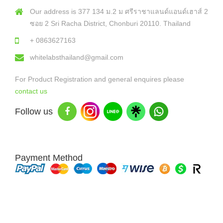
Our address is 377 134 ม.2 ม ศรีราชาแลนด์แอนด์เฮาส์ 2
ซอย 2 Sri Racha District, Chonburi 20110. Thailand
+ 0863627163
whitelabsthailand@gmail.com
For Product Registration and general enquires please
contact us
Follow us
Payment Method
Copyright © 2026 White Labs Thailand - All Rights Reserved