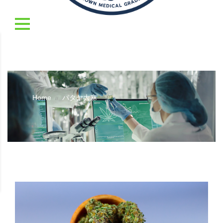
Home
パタヤ大麻
//